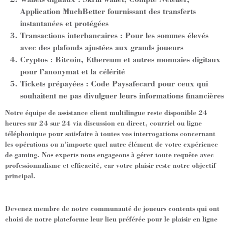
Wallets digitaux :
Skrill wallet, Compte Neteller,
Application MuchBetter fournissant des transferts
instantanées et protégées
Transactions interbancaires :
Pour les sommes élevés
avec des plafonds ajustées aux grands joueurs
Cryptos :
Bitcoin, Ethereum et autres monnaies digitaux
pour l’anonymat et la célérité
Tickets prépayées :
Code Paysafecard pour ceux qui
souhaitent ne pas divulguer leurs informations financières
Notre équipe de assistance client multilingue reste disponible 24
heures sur 24 sur 24 via discussion en direct, courriel ou ligne
téléphonique pour satisfaire à toutes vos interrogations concernant
les opérations ou n’importe quel autre élément de votre expérience
de gaming. Nos experts nous engageons à gérer toute requête avec
professionnalisme et efficacité, car votre plaisir reste notre objectif
principal.
Devenez membre de notre communauté de joueurs contents qui ont
choisi de notre plateforme leur lieu préférée pour le plaisir en ligne