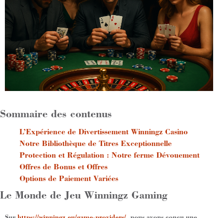
Sommaire des contenus
L’Expérience de Divertissement Winningz Casino
Notre Bibliothèque de Titres Exceptionnelle
Protection et Régulation : Notre ferme Dévouement
Offres de Bonus et Offres
Options de Paiement Variées
Le Monde de Jeu Winningz Gaming
Sur
https://winningz.eu/game-providers/
, nous avons conçu une