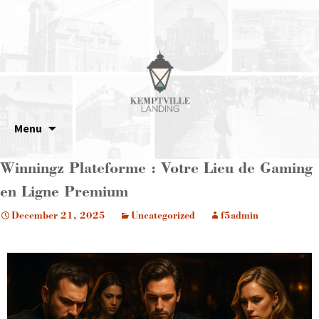
Skip
Menu
to
content
Winningz Plateforme : Votre Lieu de Gaming
en Ligne Premium
December 21, 2025
Uncategorized
f5admin