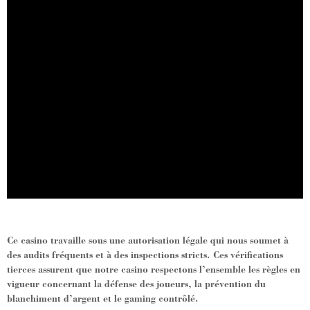
Ce casino travaille sous une autorisation légale qui nous soumet à
des audits fréquents et à des inspections stricts. Ces vérifications
tierces assurent que notre casino respectons l’ensemble les règles en
vigueur concernant la défense des joueurs, la prévention du
blanchiment d’argent et le gaming contrôlé.