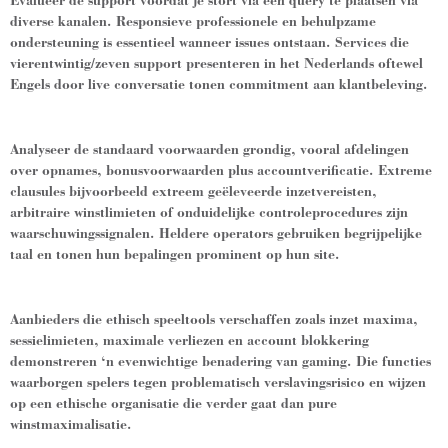
Evalueer de support voordat je stort via een query te plaatsen via
diverse kanalen. Responsieve professionele en behulpzame
ondersteuning is essentieel wanneer issues ontstaan. Services die
vierentwintig/zeven support presenteren in het Nederlands oftewel
Engels door live conversatie tonen commitment aan klantbeleving.
Analyseer de standaard voorwaarden grondig, vooral afdelingen
over opnames, bonusvoorwaarden plus accountverificatie. Extreme
clausules bijvoorbeeld extreem geëleveerde inzetvereisten,
arbitraire winstlimieten of onduidelijke controleprocedures zijn
waarschuwingssignalen. Heldere operators gebruiken begrijpelijke
taal en tonen hun bepalingen prominent op hun site.
Aanbieders die ethisch speeltools verschaffen zoals inzet maxima,
sessielimieten, maximale verliezen en account blokkering
demonstreren ‘n evenwichtige benadering van gaming. Die functies
waarborgen spelers tegen problematisch verslavingsrisico en wijzen
op een ethische organisatie die verder gaat dan pure
winstmaximalisatie.