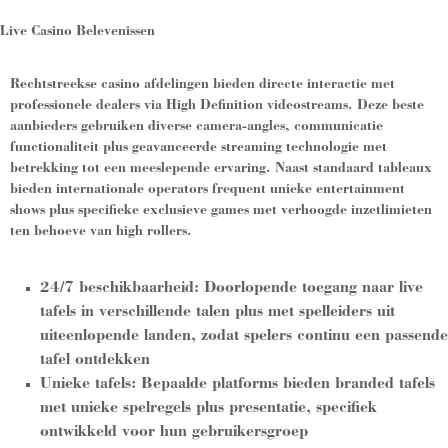
Live Casino Belevenissen
Rechtstreekse casino afdelingen bieden directe interactie met
professionele dealers via High Definition videostreams. Deze beste
aanbieders gebruiken diverse camera-angles, communicatie
functionaliteit plus geavanceerde streaming technologie met
betrekking tot een meeslepende ervaring. Naast standaard tableaux
bieden internationale operators frequent unieke entertainment
shows plus specifieke exclusieve games met verhoogde inzetlimieten
ten behoeve van high rollers.
24/7 beschikbaarheid:
Doorlopende toegang naar live
tafels in verschillende talen plus met spelleiders uit
uiteenlopende landen, zodat spelers continu een passende
tafel ontdekken
Unieke tafels:
Bepaalde platforms bieden branded tafels
met unieke spelregels plus presentatie, specifiek
ontwikkeld voor hun gebruikersgroep