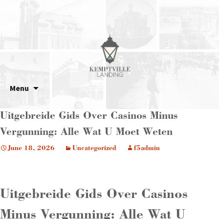
Skip
Menu
to
content
Uitgebreide Gids Over Casinos Minus
Vergunning: Alle Wat U Moet Weten
June 18, 2026
Uncategorized
f5admin
Uitgebreide Gids Over Casinos
Minus Vergunning: Alle Wat U