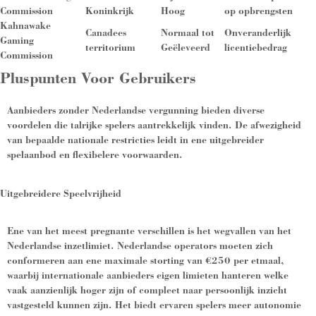
Commission
Koninkrijk
Hoog
op opbrengsten
Kahnawake
Canadees
Normaal tot
Onveranderlijk
Gaming
territorium
Geëleveerd
licentiebedrag
Commission
Pluspunten Voor Gebruikers
Aanbieders zonder Nederlandse vergunning bieden diverse
voordelen die talrijke spelers aantrekkelijk vinden. De afwezigheid
van bepaalde nationale restricties leidt in ene uitgebreider
spelaanbod en flexibelere voorwaarden.
Uitgebreidere Speelvrijheid
Ene van het meest pregnante verschillen is het wegvallen van het
Nederlandse inzetlimiet. Nederlandse operators moeten zich
conformeren aan ene maximale storting van €250 per etmaal,
waarbij internationale aanbieders eigen limieten hanteren welke
vaak aanzienlijk hoger zijn of compleet naar persoonlijk inzicht
vastgesteld kunnen zijn. Het biedt ervaren spelers meer autonomie