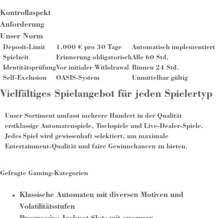
Kontrollaspekt
Anforderung
Unser Norm
Deposit-Limit
1.000 € pro 30 Tage
Automatisch implementiert
Spielzeit
Erinnerung obligatorisch
Alle 60 Std.
Identitätsprüfung
Vor initialer Withdrawal
Binnen 24 Std.
Self-Exclusion
OASIS-System
Unmittelbar gültig
Vielfältiges Spielangebot für jeden Spielertyp
Unser Sortiment umfasst mehrere Hundert in der Qualität
erstklassige Automatenspiele, Tischspiele und Live-Dealer-Spiele.
Jedes Spiel wird gewissenhaft selektiert, um maximale
Entertainment-Qualität und faire Gewinnchancen zu bieten.
Gefragte Gaming-Kategorien
Klassische Automaten mit diversen Motiven und
Volatilitätsstufen