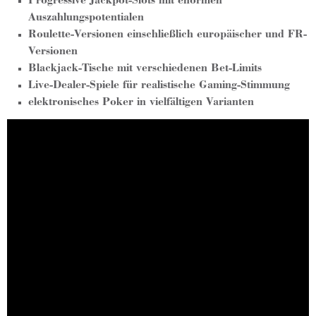
Progressive Jackpot-Slots mit enormen
Auszahlungspotentialen
Roulette-Versionen einschließlich europäischer und FR-
Versionen
Blackjack-Tische mit verschiedenen Bet-Limits
Live-Dealer-Spiele für realistische Gaming-Stimmung
elektronisches Poker in vielfältigen Varianten