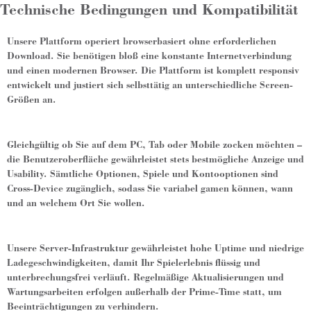
Technische Bedingungen und Kompatibilität
Unsere Plattform operiert browserbasiert ohne erforderlichen
Download. Sie benötigen bloß eine konstante Internetverbindung
und einen modernen Browser. Die Plattform ist komplett responsiv
entwickelt und justiert sich selbsttätig an unterschiedliche Screen-
Größen an.
Gleichgültig ob Sie auf dem PC, Tab oder Mobile zocken möchten –
die Benutzeroberfläche gewährleistet stets bestmögliche Anzeige und
Usability. Sämtliche Optionen, Spiele und Kontooptionen sind
Cross-Device zugänglich, sodass Sie variabel gamen können, wann
und an welchem Ort Sie wollen.
Unsere Server-Infrastruktur gewährleistet hohe Uptime und niedrige
Ladegeschwindigkeiten, damit Ihr Spielerlebnis flüssig und
unterbrechungsfrei verläuft. Regelmäßige Aktualisierungen und
Wartungsarbeiten erfolgen außerhalb der Prime-Time statt, um
Beeinträchtigungen zu verhindern.