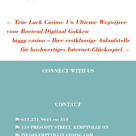
←
True Luck Casino: Uw Ultieme Wegwijzer
Post
voor Boeiend Digitaal Gokken
navigation
biggg casino – Ihre erstklassige Anlaufstelle
für hochwertiges Internet-Glücksspiel
→
CONNECT WITH US
CONTACT
613.271.9644 ext 314
139 PRESCOTT STREET, KEMPTVILLE ON
INFO@KEMPTVILLELANDING.COM