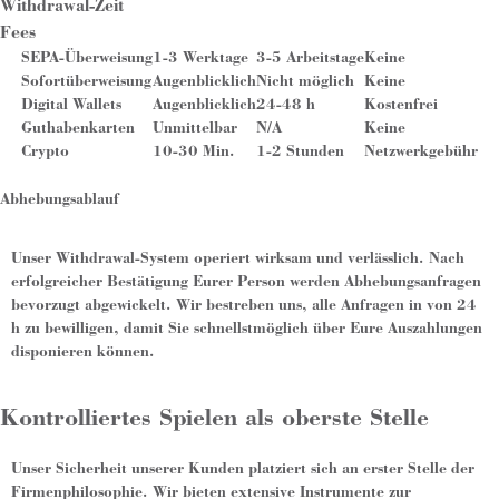
Withdrawal-Zeit
Fees
SEPA-Überweisung
1-3 Werktage
3-5 Arbeitstage
Keine
Sofortüberweisung
Augenblicklich
Nicht möglich
Keine
Digital Wallets
Augenblicklich
24-48 h
Kostenfrei
Guthabenkarten
Unmittelbar
N/A
Keine
Crypto
10-30 Min.
1-2 Stunden
Netzwerkgebühr
Abhebungsablauf
Unser Withdrawal-System operiert wirksam und verlässlich. Nach
erfolgreicher Bestätigung Eurer Person werden Abhebungsanfragen
bevorzugt abgewickelt. Wir bestreben uns, alle Anfragen in von 24
h zu bewilligen, damit Sie schnellstmöglich über Eure Auszahlungen
disponieren können.
Kontrolliertes Spielen als oberste Stelle
Unser Sicherheit unserer Kunden platziert sich an erster Stelle der
Firmenphilosophie. Wir bieten extensive Instrumente zur