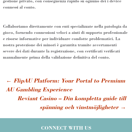
gestione privato, con conseguenza rapido su ognuno dei i device
connessi al conto.
Collaboriamo direttamente con enti specializzate nella patologia da
gioco, fornendo connessioni veloci a aiuti di supporto professionale
e risorse informative per individuare condotte problematici. La
nostra protezione dei minori è garantita tramite accertamenti
severe dei dati durante la registrazione, con certificati verificati
manualmente prima della validazione definitiva del conto.
←
FlipAU Platform: Your Portal to Premium
Post
AU Gambling Experience
navigation
Reviant Casino – Din kompletta guide till
spänning och vinstmöjligheter
→
CONNECT WITH US