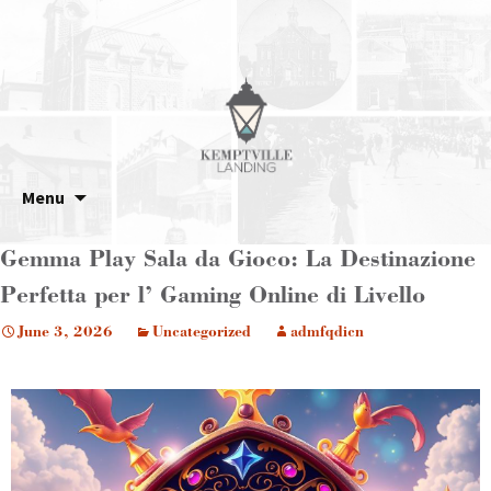
Skip
Menu
to
content
Gemma Play Sala da Gioco: La Destinazione
Perfetta per l’ Gaming Online di Livello
June 3, 2026
Uncategorized
admfqdicn