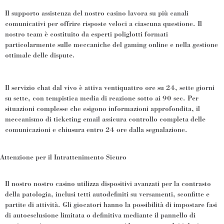
Il supporto assistenza del nostro casino lavora su più canali
comunicativi per offrire risposte veloci a ciascuna questione. Il
nostro team è costituito da esperti poliglotti formati
particolarmente sulle meccaniche del gaming online e nella gestione
ottimale delle dispute.
Il servizio chat dal vivo è attiva ventiquattro ore su 24, sette giorni
su sette, con tempistica media di reazione sotto ai 90 sec. Per
situazioni complesse che esigono informazioni approfondita, il
meccanismo di ticketing email assicura controllo completa delle
comunicazioni e chiusura entro 24 ore dalla segnalazione.
Attenzione per il Intrattenimento Sicuro
Il nostro nostro casino utilizza dispositivi avanzati per la contrasto
della patologia, inclusi tetti autodefiniti su versamenti, sconfitte e
partite di attività. Gli giocatori hanno la possibilità di impostare fasi
di autoesclusione limitata o definitiva mediante il pannello di