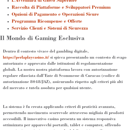
L’Avventura di Gioco Superiore
Raccolta di Piattaforme e Sviluppatori Premium
Opzioni di Pagamento e Operazioni Sicure
Programma Ricompense e Offerte
Servizio Clienti e Sistemi di Sicurezza
Il Mondo di Gaming Esclusiva
Dentro il contesto vivace del gambling digitale,
https://perlaplaycasino.it/
si spicca presentando un contesto di svago
autorizzato e approvato dalle istituzioni di regolamentazione
globali. La nostra nostra piattaforma lavora con autorizzazione
regolare rilasciata dall’Ente di Scommesse di Curacao (codice di
autorizzazione 8048/JAZ), assicurando rispetto agli criteri più alti
del mercato e tutela assoluta per qualsiasi utente.
La sistema è fu creata applicando criteri di praticità avanzata,
permettendo movimento scorrevole attraverso migliaia di prodotti
accessibili. Il innovativo casino presenta un sistema responsiva
ottimizzata per apparecchi portatili, tablet e computer, offrendo