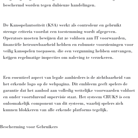
beschermd worden tegen dubieuze handelingen.
De Kansspelautoriteit (KSA) werkt als controleur en gebruikt
strenge criteria voordat een toestemming wordt afgegeven.
Operators moeten bewijzen dat ze voldoen aan IT voorwaarden,
financiële betrouwbaarheid hebben en robuuste voorzieningen voor
veilig kansspelen toepassen. die een vergunning hebben ontvangen,
krijgen regelmatige inspecties om naleving te verzekeren.
Een essentieel aspect van legale aanbieders is de zichtbaarheid van
het erkende logo op de webpagina. Dit embleem geeft spelers de
garantie dat het aanbod aan volledig wettelijke voorwaarden voldoet
en onder voortdurend supervisie staat. Het systeem CRUKS is een
onlosmakelijk component van dit systeem, waarbij spelers zich
kunnen blokkeren van alle erkende platforms tegelijk.
Bescherming voor Gebruikers