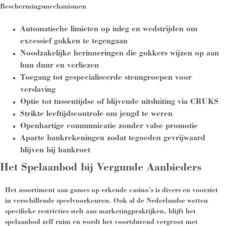
Beschermingsmechanismen
Automatische limieten op inleg en wedstrijden om
excessief gokken te tegengaan
Noodzakelijke herinneringen die gokkers wijzen op aan
hun duur en verliezen
Toegang tot gespecialiseerde steungroepen voor
verslaving
Optie tot tussentijdse of blijvende uitsluiting via CRUKS
Strikte leeftijdscontrole om jeugd te weren
Openhartige communicatie zonder valse promotie
Aparte bankrekeningen zodat tegoeden gevrijwaard
blijven bij bankroet
Het Spelaanbod bij Vergunde Aanbieders
Het assortiment aan games op erkende casino’s is divers en voorziet
in verschillende speelvoorkeuren. Ook al de Nederlandse wetten
specifieke restricties stelt aan marketingpraktijken, blijft het
spelaanbod zelf ruim en wordt het voortdurend vergroot met