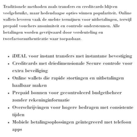
Traditionele methoden zoals transfers en creditcards blijven
veelgebruikt, maar hedendaagse opties winnen populariteit. Online
wallets leveren vaak de snelste termijnen voor uitbetalingen, terwijl
prepaid vouchers anonimiteit en controle ondersteunen. Alle
betalingen worden gevrijwaard door versleuteling en
tweefactorauthenticatie waar toepasbaar.
iDEAL voor instant transfers met instantane bevestiging
Creditcards met driedimensionale Secure controle voor
extra beveiliging
Online wallets die rapide stortingen en uitbetalingen
haalbaar maken
Prepaid bonnen voor gecontroleerd budgetbeheer
zonder rekeninginformatie
Overschrijvingen voor hogere bedragen met consistente
tijden
Mobiele betalingsoplossingen geïntegreerd met telefoon
apps