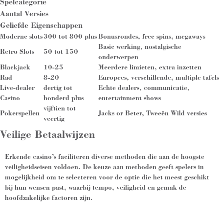
Spelcategorie
Aantal Versies
Geliefde Eigenschappen
Moderne slots
300 tot 800 plus
Bonusrondes, free spins, megaways
Basic werking, nostalgische
Retro Slots
50 tot 150
onderwerpen
Blackjack
10-25
Meerdere limieten, extra inzetten
Rad
8-20
Europees, verschillende, multiple tafels
Live-dealer
dertig tot
Echte dealers, communicatie,
Casino
honderd plus
entertainment shows
vijftien tot
Pokerspellen
Jacks or Beter, Tweeën Wild versies
veertig
Veilige Betaalwijzen
Erkende casino’s faciliteren diverse methoden die aan de hoogste
veiligheidseisen voldoen. De keuze aan methoden geeft spelers in
mogelijkheid om te selecteren voor de optie die het meest geschikt
bij hun wensen past, waarbij tempo, veiligheid en gemak de
hoofdzakelijke factoren zijn.