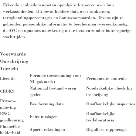
Erkende aanbieders moeten openlijk informeren over hun
werkzaamheden. Dit bevat heldere data over winkansen,
terugbetalingspercentages en bonusvoorwaarden. Tevens zijn ze
gehouden persoonlijke informatie te beschermen overeenkomstig
de AVG en opnames nauwkeurig uit te betalen zonder buitensporige
wachttijden.
Voorwaarde
Omschrijving
Toezicht
Formele toestemming voor
Licentie
Permanente controle
NL gokmarkt
Nationaal bestand weren
Noodzakelijke check bij
CRUKS
spelen
inschrijving
Privacy-
Bescherming data
Onafhankelijke inspecties
naleving
RNG-
Onafhankelijke
Faire uitslagen
goedkeuring
testlaboratoria
Financiële
Aparte rekeningen
Reguliere rapportage
helderheid